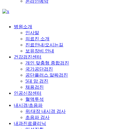
온라인예약
병원소개
인사말
의료진 소개
진료안내/오시는길
보유장비 안내
건강검진센터
개인 맞춤형 종합검진
국가공단검진
공단플러스 알짜검진
5대 암 검진
채용검진
인공신장센터
혈액투석
내시경/초음파
위/대장 내시경 검사
초음파 검사
내과진료클리닉