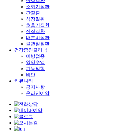
만성질환
소화기질환
간질환
심장질환
호흡기질환
신장질환
내분비질환
골관절질환
건강증진클리닉
예방접종
영양수액
기능의학
비만
커뮤니티
공지사항
온라인예약