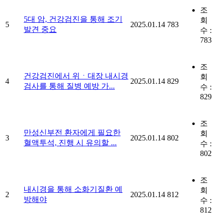
조
5대 암, 건강검진을 통해 조기
회
5
2025.01.14
783
발견 중요
수 :
783
조
건강검진에서 위ㆍ대장 내시경
회
4
2025.01.14
829
검사를 통해 질병 예방 가...
수 :
829
조
만성신부전 환자에게 필요한
회
3
2025.01.14
802
혈액투석, 진행 시 유의할 ...
수 :
802
조
내시경을 통해 소화기질환 예
회
2
2025.01.14
812
방해야
수 :
812