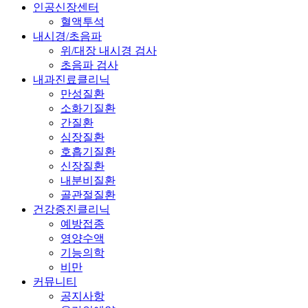
인공신장센터
혈액투석
내시경/초음파
위/대장 내시경 검사
초음파 검사
내과진료클리닉
만성질환
소화기질환
간질환
심장질환
호흡기질환
신장질환
내분비질환
골관절질환
건강증진클리닉
예방접종
영양수액
기능의학
비만
커뮤니티
공지사항