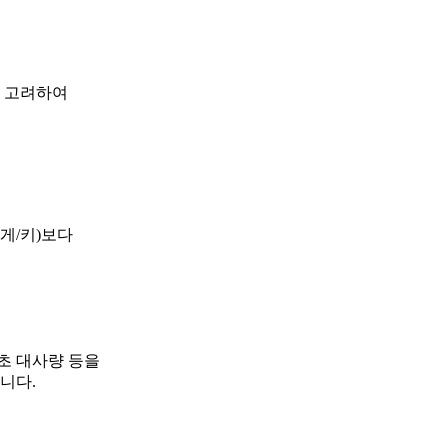
를 고려하여
게/키)보다
기초 대사량 등을
습니다.