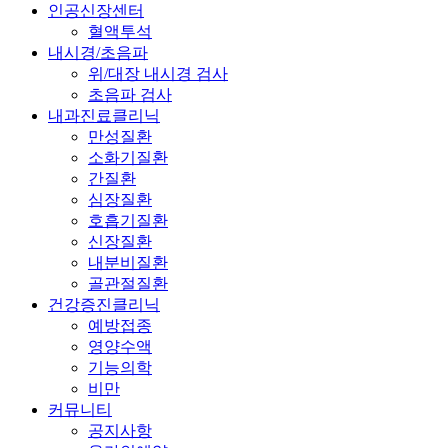
인공신장센터
혈액투석
내시경/초음파
위/대장 내시경 검사
초음파 검사
내과진료클리닉
만성질환
소화기질환
간질환
심장질환
호흡기질환
신장질환
내분비질환
골관절질환
건강증진클리닉
예방접종
영양수액
기능의학
비만
커뮤니티
공지사항