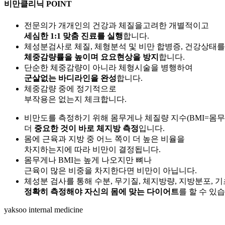
비만클리닉
POINT
전문의가 개개인의 건강과 체질을고려한 개별적이고
세심한 1:1 맞춤 진료를 실행
합니다.
체성분검사로 체질, 체형분석 및 비만 합병증, 건강상태
체중감량률을 높이며 요요현상을 방지
합니다.
단순한 체중감량이 아니라 체형시술을 병행하여
군살없는 바디라인을 완성
합니다.
체중감량 중에 정기적으로
부작용은 없는지 체크합니다.
비만도를 측정하기 위해 몸무게나 체질량 지수(BMI=몸무
더
중요한 것이 바로 체지방 측정
입니다.
몸에 근육과 지방 중 어느 쪽이 더 높은 비율을
차지하는지에 따라 비만이 결정됩니다.
몸무게나 BMI는 높게 나오지만 뼈나
근육이 많은 비중을 차지한다면 비만이 아닙니다.
체성분 검사를 통해 수분, 무기질, 체지방량, 지방분포, 
정확히 측정해야 자신의 몸에 맞는 다이어트
를 할 수 있
yaksoo
internal medicine