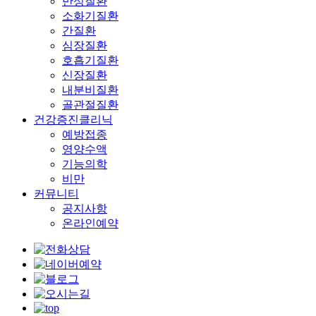
만성질환
소화기질환
간질환
심장질환
호흡기질환
신장질환
내분비질환
골관절질환
건강증진클리닉
예방접종
영양수액
기능의학
비만
커뮤니티
공지사항
온라인예약