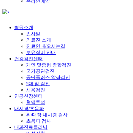
온라인예약
병원소개
인사말
의료진 소개
진료안내/오시는길
보유장비 안내
건강검진센터
개인 맞춤형 종합검진
국가공단검진
공단플러스 알짜검진
5대 암 검진
채용검진
인공신장센터
혈액투석
내시경/초음파
위/대장 내시경 검사
초음파 검사
내과진료클리닉