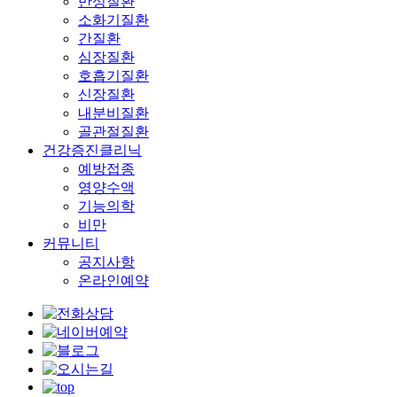
만성질환
소화기질환
간질환
심장질환
호흡기질환
신장질환
내분비질환
골관절질환
건강증진클리닉
예방접종
영양수액
기능의학
비만
커뮤니티
공지사항
온라인예약