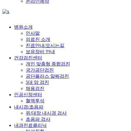
온라인예약
병원소개
인사말
의료진 소개
진료안내/오시는길
보유장비 안내
건강검진센터
개인 맞춤형 종합검진
국가공단검진
공단플러스 알짜검진
5대 암 검진
채용검진
인공신장센터
혈액투석
내시경/초음파
위/대장 내시경 검사
초음파 검사
내과진료클리닉