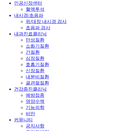
인공신장센터
혈액투석
내시경/초음파
위/대장 내시경 검사
초음파 검사
내과진료클리닉
만성질환
소화기질환
간질환
심장질환
호흡기질환
신장질환
내분비질환
골관절질환
건강증진클리닉
예방접종
영양수액
기능의학
비만
커뮤니티
공지사항