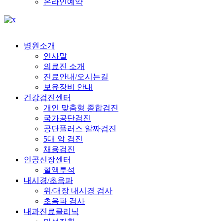
온라인예약
병원소개
인사말
의료진 소개
진료안내/오시는길
보유장비 안내
건강검진센터
개인 맞춤형 종합검진
국가공단검진
공단플러스 알짜검진
5대 암 검진
채용검진
인공신장센터
혈액투석
내시경/초음파
위/대장 내시경 검사
초음파 검사
내과진료클리닉