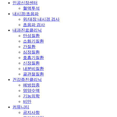
인공신장센터
혈액투석
내시경/초음파
위/대장 내시경 검사
초음파 검사
내과진료클리닉
만성질환
소화기질환
간질환
심장질환
호흡기질환
신장질환
내분비질환
골관절질환
건강증진클리닉
예방접종
영양수액
기능의학
비만
커뮤니티
공지사항