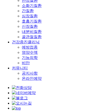
만성질환
소화기질환
간질환
심장질환
호흡기질환
신장질환
내분비질환
골관절질환
건강증진클리닉
예방접종
영양수액
기능의학
비만
커뮤니티
공지사항
온라인예약