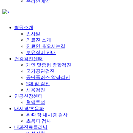
온라인예약
병원소개
인사말
의료진 소개
진료안내/오시는길
보유장비 안내
건강검진센터
개인 맞춤형 종합검진
국가공단검진
공단플러스 알짜검진
5대 암 검진
채용검진
인공신장센터
혈액투석
내시경/초음파
위/대장 내시경 검사
초음파 검사
내과진료클리닉