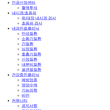
인공신장센터
혈액투석
내시경/초음파
위/대장 내시경 검사
초음파 검사
내과진료클리닉
만성질환
소화기질환
간질환
심장질환
호흡기질환
신장질환
내분비질환
골관절질환
건강증진클리닉
예방접종
영양수액
기능의학
비만
커뮤니티
공지사항