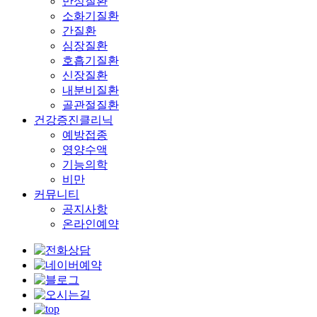
만성질환
소화기질환
간질환
심장질환
호흡기질환
신장질환
내분비질환
골관절질환
건강증진클리닉
예방접종
영양수액
기능의학
비만
커뮤니티
공지사항
온라인예약