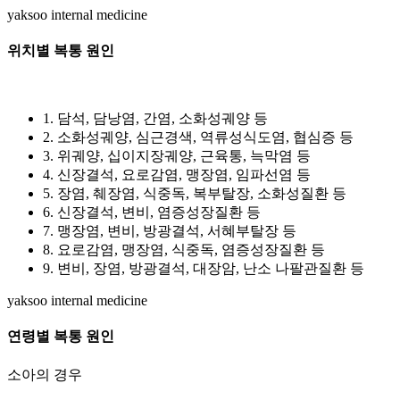
yaksoo
internal medicine
위치별 복통
원인
1. 담석, 담낭염, 간염, 소화성궤양 등
2. 소화성궤양, 심근경색, 역류성식도염, 협심증 등
3. 위궤양, 십이지장궤양, 근육통, 늑막염 등
4. 신장결석, 요로감염, 맹장염, 임파선염 등
5. 장염, 췌장염, 식중독, 복부탈장, 소화성질환 등
6. 신장결석, 변비, 염증성장질환 등
7. 맹장염, 변비, 방광결석, 서혜부탈장 등
8. 요로감염, 맹장염, 식중독, 염증성장질환 등
9. 변비, 장염, 방광결석, 대장암, 난소 나팔관질환 등
yaksoo
internal medicine
연령별 복통
원인
소아의 경우