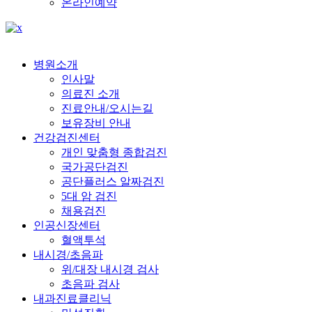
온라인예약
병원소개
인사말
의료진 소개
진료안내/오시는길
보유장비 안내
건강검진센터
개인 맞춤형 종합검진
국가공단검진
공단플러스 알짜검진
5대 암 검진
채용검진
인공신장센터
혈액투석
내시경/초음파
위/대장 내시경 검사
초음파 검사
내과진료클리닉