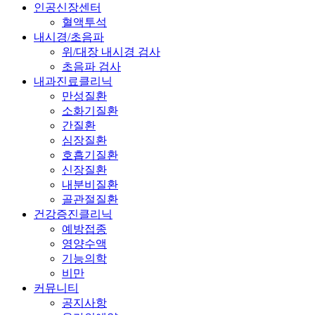
인공신장센터
혈액투석
내시경/초음파
위/대장 내시경 검사
초음파 검사
내과진료클리닉
만성질환
소화기질환
간질환
심장질환
호흡기질환
신장질환
내분비질환
골관절질환
건강증진클리닉
예방접종
영양수액
기능의학
비만
커뮤니티
공지사항