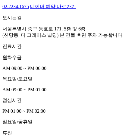
02.2234.1675
네이버 예약 바로가기
오시는길
서울특별시 중구 동호로 171, 5층 및 6층
(신당동, 더 그레이스 빌딩)
본 건물 후면 주차 가능합니다.
진료시간
월화수
금
AM 09:00 ~ PM 06:00
목요일/토요
일
AM 09:00 ~ PM 0
1
:00
점심시
간
PM 0
1
:00 ~ PM 02:00
일요일/공휴
일
휴진