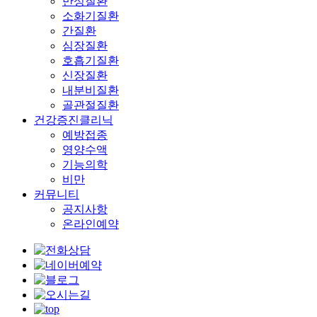
만성질환
소화기질환
간질환
심장질환
호흡기질환
신장질환
내분비질환
골관절질환
건강증진클리닉
예방접종
영양수액
기능의학
비만
커뮤니티
공지사항
온라인예약