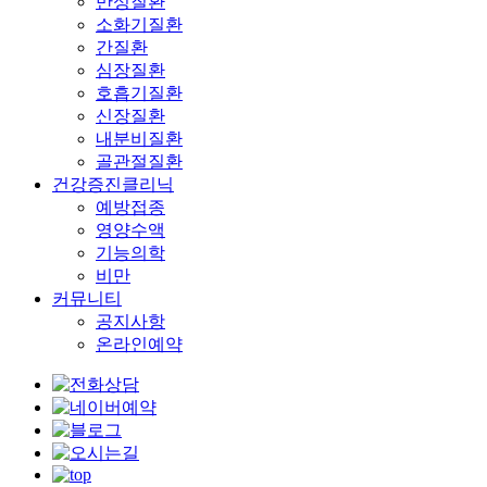
만성질환
소화기질환
간질환
심장질환
호흡기질환
신장질환
내분비질환
골관절질환
건강증진클리닉
예방접종
영양수액
기능의학
비만
커뮤니티
공지사항
온라인예약