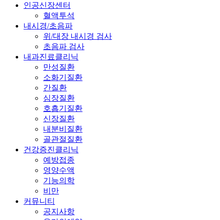
인공신장센터
혈액투석
내시경/초음파
위/대장 내시경 검사
초음파 검사
내과진료클리닉
만성질환
소화기질환
간질환
심장질환
호흡기질환
신장질환
내분비질환
골관절질환
건강증진클리닉
예방접종
영양수액
기능의학
비만
커뮤니티
공지사항