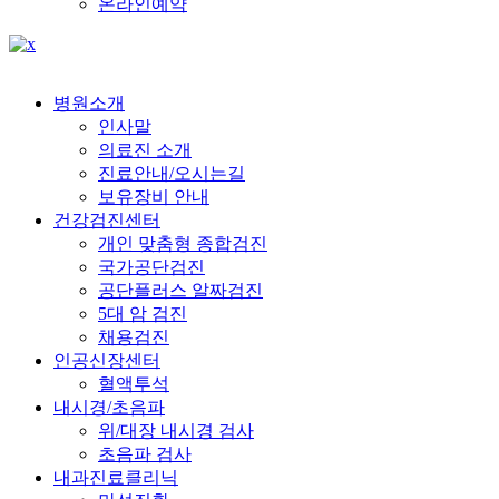
온라인예약
병원소개
인사말
의료진 소개
진료안내/오시는길
보유장비 안내
건강검진센터
개인 맞춤형 종합검진
국가공단검진
공단플러스 알짜검진
5대 암 검진
채용검진
인공신장센터
혈액투석
내시경/초음파
위/대장 내시경 검사
초음파 검사
내과진료클리닉