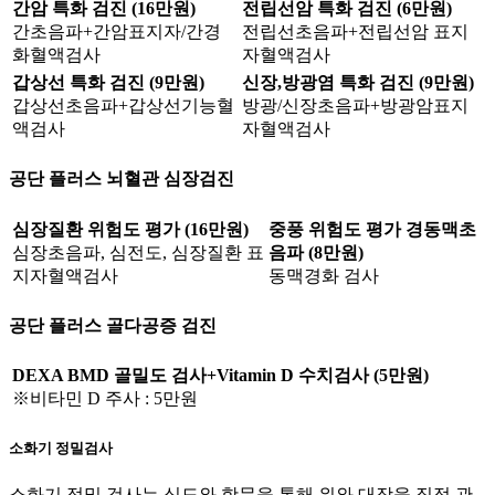
간암 특화 검진 (16만원)
전립선암 특화 검진 (6만원)
간초음파+간암표지자/간경
전립선초음파+전립선암 표지
화혈액검사
자혈액검사
갑상선 특화 검진 (9만원)
신장,방광염 특화 검진 (9만원)
갑상선초음파+갑상선기능혈
방광/신장초음파+방광암표지
액검사
자혈액검사
공단 플러스 뇌혈관 심장검진
심장질환 위험도 평가 (16만원)
중풍 위험도 평가 경동맥초
심장초음파, 심전도, 심장질환 표
음파 (8만원)
지자혈액검사
동맥경화 검사
공단 플러스 골다공증 검진
DEXA BMD 골밀도 검사+Vitamin D 수치검사 (5만원)
※비타민 D 주사 : 5만원
소화기 정밀검사
소화기 정밀 검사는 식도와 항문을 통해 위와 대장을 직접 관